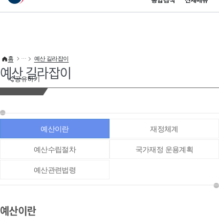
통합검색
전체메뉴
이 누리집은 대한민국 공식 전자정부 누리집입니다.
바로가기 메뉴
홈
예산 길라잡이
예산 길라잡이
공유하기
예산이란
재정체계
예산수립절차
국가재정 운용계획
예산관련법령
예산이란