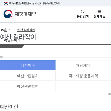
이 누리집은 대한민국 공식 전자정부 누리집입니다.
바로가기 메뉴
재정경제부(www.mofe.go.kr)
통합검색
전체메뉴
홈
예산 길라잡이
예산 길라잡이
공유하기
예산이란
재정체계
예산수립절차
국가재정 운용계획
예산관련법령
예산이란