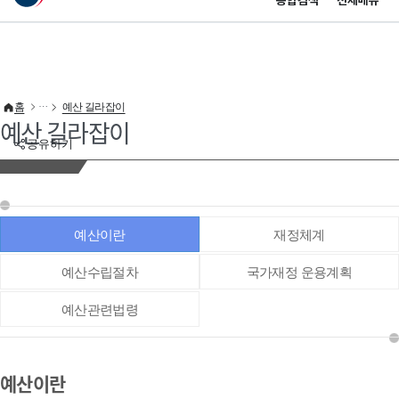
통합검색
전체메뉴
이 누리집은 대한민국 공식 전자정부 누리집입니다.
바로가기 메뉴
홈
예산 길라잡이
예산 길라잡이
공유하기
예산이란
재정체계
예산수립절차
국가재정 운용계획
예산관련법령
예산이란