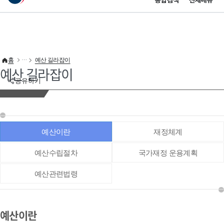
통합검색
전체메뉴
이 누리집은 대한민국 공식 전자정부 누리집입니다.
바로가기 메뉴
홈
예산 길라잡이
예산 길라잡이
공유하기
예산이란
재정체계
예산수립절차
국가재정 운용계획
예산관련법령
예산이란