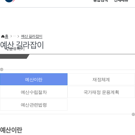
통합검색
전체메뉴
이 누리집은 대한민국 공식 전자정부 누리집입니다.
바로가기 메뉴
홈
예산 길라잡이
예산 길라잡이
공유하기
예산이란
재정체계
예산수립절차
국가재정 운용계획
예산관련법령
예산이란