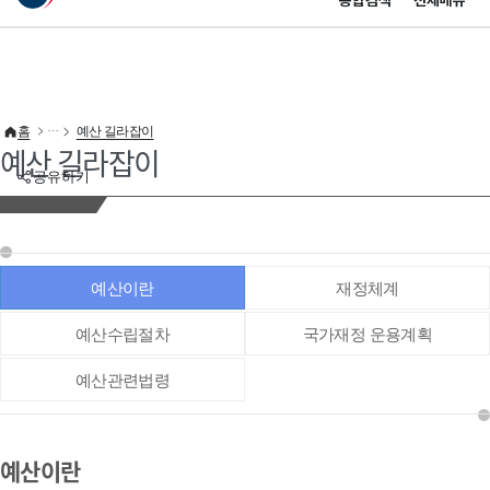
통합검색
전체메뉴
이 누리집은 대한민국 공식 전자정부 누리집입니다.
바로가기 메뉴
홈
예산 길라잡이
예산 길라잡이
공유하기
예산이란
재정체계
예산수립절차
국가재정 운용계획
예산관련법령
예산이란