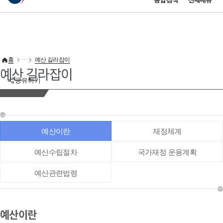
통합검색
전체메뉴
이 누리집은 대한민국 공식 전자정부 누리집입니다.
바로가기 메뉴
홈
예산 길라잡이
예산 길라잡이
공유하기
예산이란
재정체계
예산수립절차
국가재정 운용계획
예산관련법령
예산이란