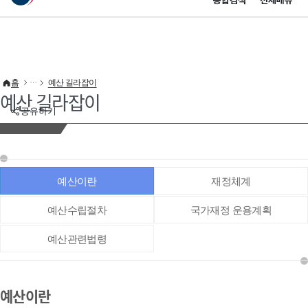
통합검색
전체메뉴
이 누리집은 대한민국 공식 전자정부 누리집입니다.
바로가기 메뉴
홈
예산 길라잡이
예산 길라잡이
공유하기
예산이란
재정체계
예산수립절차
국가재정 운용계획
예산관련법령
예산이란