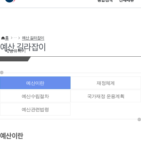
통합검색
전체메뉴
이 누리집은 대한민국 공식 전자정부 누리집입니다.
바로가기 메뉴
홈
예산 길라잡이
예산 길라잡이
공유하기
예산이란
재정체계
예산수립절차
국가재정 운용계획
예산관련법령
예산이란