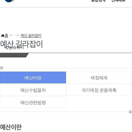
통합검색
전체메뉴
이 누리집은 대한민국 공식 전자정부 누리집입니다.
바로가기 메뉴
홈
예산 길라잡이
예산 길라잡이
공유하기
예산이란
재정체계
예산수립절차
국가재정 운용계획
예산관련법령
예산이란