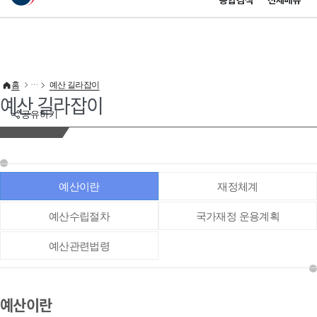
통합검색
전체메뉴
이 누리집은 대한민국 공식 전자정부 누리집입니다.
바로가기 메뉴
홈
예산 길라잡이
예산 길라잡이
공유하기
예산이란
재정체계
예산수립절차
국가재정 운용계획
예산관련법령
예산이란