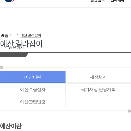
통합검색
전체메뉴
이 누리집은 대한민국 공식 전자정부 누리집입니다.
바로가기 메뉴
홈
예산 길라잡이
예산 길라잡이
공유하기
예산이란
재정체계
예산수립절차
국가재정 운용계획
예산관련법령
예산이란