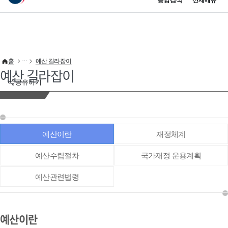
통합검색
전체메뉴
이 누리집은 대한민국 공식 전자정부 누리집입니다.
바로가기 메뉴
홈
예산 길라잡이
예산 길라잡이
공유하기
예산이란
재정체계
예산수립절차
국가재정 운용계획
예산관련법령
예산이란