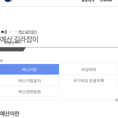
통합검색
전체메뉴
이 누리집은 대한민국 공식 전자정부 누리집입니다.
바로가기 메뉴
홈
예산 길라잡이
예산 길라잡이
공유하기
예산이란
재정체계
예산수립절차
국가재정 운용계획
예산관련법령
예산이란