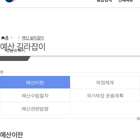
통합검색
전체메뉴
이 누리집은 대한민국 공식 전자정부 누리집입니다.
바로가기 메뉴
홈
예산 길라잡이
예산 길라잡이
공유하기
예산이란
재정체계
예산수립절차
국가재정 운용계획
예산관련법령
예산이란