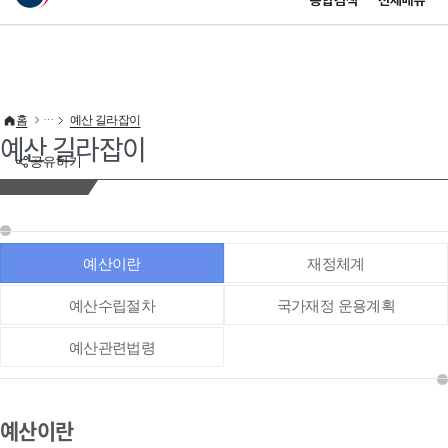
통합검색
전체메뉴
이 누리집은 대한민국 공식 전자정부 누리집입니다.
바로가기 메뉴
홈
예산 길라잡이
예산 길라잡이
공유하기
예산이란
재정체계
예산수립절차
국가재정 운용계획
예산관련법령
예산이란