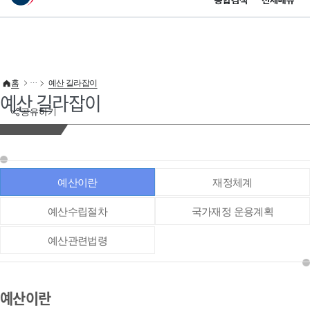
통합검색
전체메뉴
이 누리집은 대한민국 공식 전자정부 누리집입니다.
바로가기 메뉴
홈
예산 길라잡이
예산 길라잡이
공유하기
예산이란
재정체계
예산수립절차
국가재정 운용계획
예산관련법령
예산이란