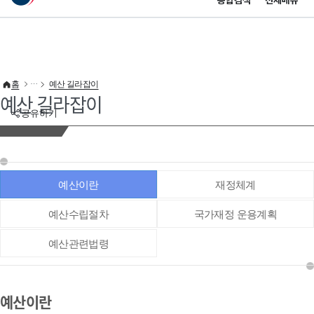
통합검색
전체메뉴
이 누리집은 대한민국 공식 전자정부 누리집입니다.
바로가기 메뉴
홈
예산 길라잡이
예산 길라잡이
공유하기
예산이란
재정체계
예산수립절차
국가재정 운용계획
예산관련법령
예산이란