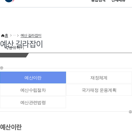
통합검색
전체메뉴
이 누리집은 대한민국 공식 전자정부 누리집입니다.
바로가기 메뉴
홈
예산 길라잡이
예산 길라잡이
공유하기
예산이란
재정체계
예산수립절차
국가재정 운용계획
예산관련법령
예산이란