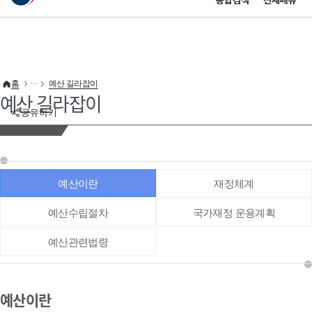
통합검색
전체메뉴
이 누리집은 대한민국 공식 전자정부 누리집입니다.
바로가기 메뉴
홈
예산 길라잡이
예산 길라잡이
공유하기
예산이란
재정체계
예산수립절차
국가재정 운용계획
예산관련법령
예산이란