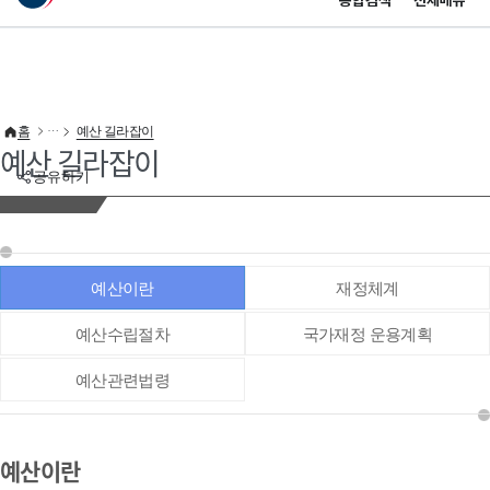
통합검색
전체메뉴
이 누리집은 대한민국 공식 전자정부 누리집입니다.
바로가기 메뉴
홈
예산 길라잡이
예산 길라잡이
공유하기
예산이란
재정체계
예산수립절차
국가재정 운용계획
예산관련법령
예산이란