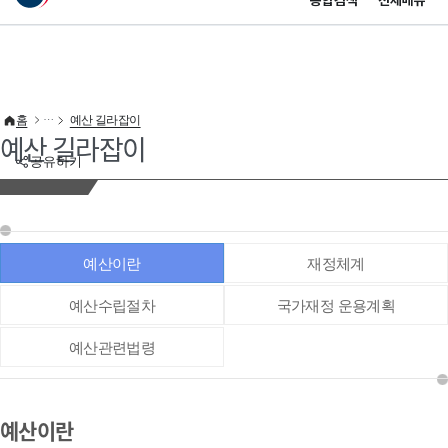
통합검색
전체메뉴
이 누리집은 대한민국 공식 전자정부 누리집입니다.
바로가기 메뉴
홈
예산 길라잡이
예산 길라잡이
공유하기
예산이란
재정체계
예산수립절차
국가재정 운용계획
예산관련법령
예산이란