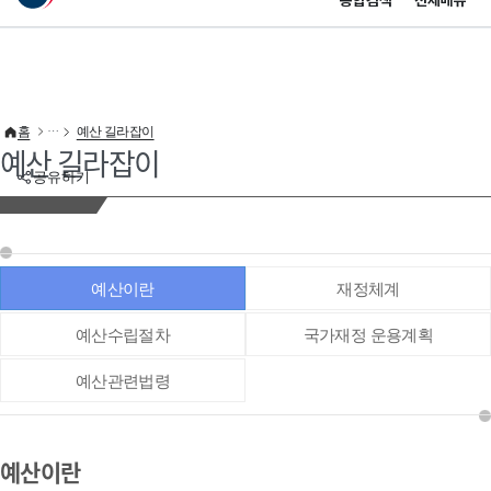
통합검색
전체메뉴
이 누리집은 대한민국 공식 전자정부 누리집입니다.
바로가기 메뉴
홈
예산 길라잡이
예산 길라잡이
공유하기
예산이란
재정체계
예산수립절차
국가재정 운용계획
예산관련법령
예산이란