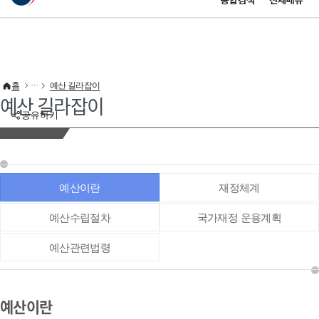
통합검색
전체메뉴
이 누리집은 대한민국 공식 전자정부 누리집입니다.
바로가기 메뉴
홈
예산 길라잡이
예산 길라잡이
공유하기
예산이란
재정체계
예산수립절차
국가재정 운용계획
예산관련법령
예산이란