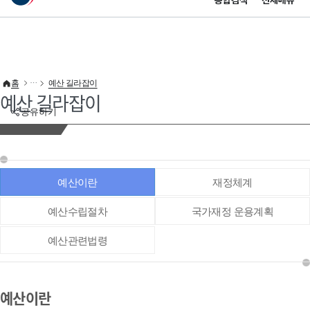
통합검색
전체메뉴
이 누리집은 대한민국 공식 전자정부 누리집입니다.
바로가기 메뉴
홈
예산 길라잡이
예산 길라잡이
공유하기
예산이란
재정체계
예산수립절차
국가재정 운용계획
예산관련법령
예산이란