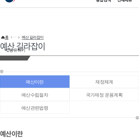
통합검색
전체메뉴
이 누리집은 대한민국 공식 전자정부 누리집입니다.
바로가기 메뉴
홈
예산 길라잡이
예산 길라잡이
공유하기
예산이란
재정체계
예산수립절차
국가재정 운용계획
예산관련법령
예산이란