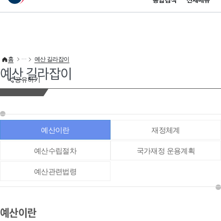
통합검색
전체메뉴
이 누리집은 대한민국 공식 전자정부 누리집입니다.
바로가기 메뉴
홈
예산 길라잡이
예산 길라잡이
공유하기
예산이란
재정체계
예산수립절차
국가재정 운용계획
예산관련법령
예산이란