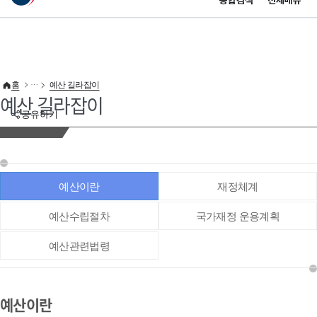
통합검색
전체메뉴
이 누리집은 대한민국 공식 전자정부 누리집입니다.
바로가기 메뉴
홈
예산 길라잡이
예산 길라잡이
공유하기
예산이란
재정체계
예산수립절차
국가재정 운용계획
예산관련법령
예산이란