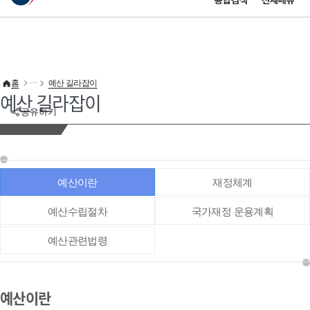
통합검색
전체메뉴
이 누리집은 대한민국 공식 전자정부 누리집입니다.
바로가기 메뉴
홈
예산 길라잡이
예산 길라잡이
공유하기
예산이란
재정체계
예산수립절차
국가재정 운용계획
예산관련법령
예산이란