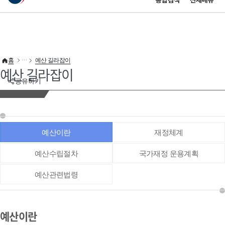
통합검색
전체메뉴
이 누리집은 대한민국 공식 전자정부 누리집입니다.
바로가기 메뉴
홈
예산 길라잡이
예산 길라잡이
공유하기
예산이란
재정체계
예산수립절차
국가재정 운용계획
예산관련법령
예산이란