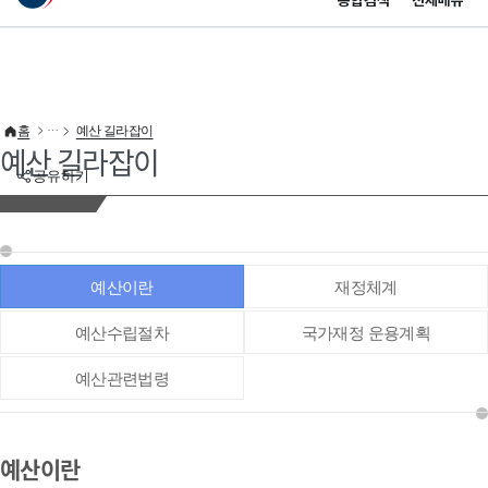
통합검색
전체메뉴
이 누리집은 대한민국 공식 전자정부 누리집입니다.
바로가기 메뉴
홈
예산 길라잡이
예산 길라잡이
공유하기
예산이란
재정체계
예산수립절차
국가재정 운용계획
예산관련법령
예산이란