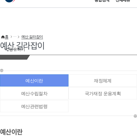
통합검색
전체메뉴
이 누리집은 대한민국 공식 전자정부 누리집입니다.
바로가기 메뉴
홈
예산 길라잡이
예산 길라잡이
공유하기
예산이란
재정체계
예산수립절차
국가재정 운용계획
예산관련법령
예산이란