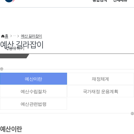
통합검색
전체메뉴
이 누리집은 대한민국 공식 전자정부 누리집입니다.
바로가기 메뉴
홈
예산 길라잡이
예산 길라잡이
공유하기
예산이란
재정체계
예산수립절차
국가재정 운용계획
예산관련법령
예산이란