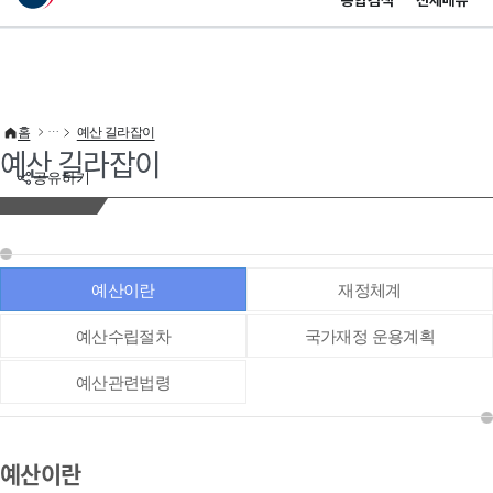
통합검색
전체메뉴
이 누리집은 대한민국 공식 전자정부 누리집입니다.
바로가기 메뉴
홈
예산 길라잡이
예산 길라잡이
공유하기
예산이란
재정체계
예산수립절차
국가재정 운용계획
예산관련법령
예산이란