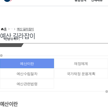
통합검색
전체메뉴
이 누리집은 대한민국 공식 전자정부 누리집입니다.
바로가기 메뉴
홈
예산 길라잡이
예산 길라잡이
공유하기
예산이란
재정체계
예산수립절차
국가재정 운용계획
예산관련법령
예산이란