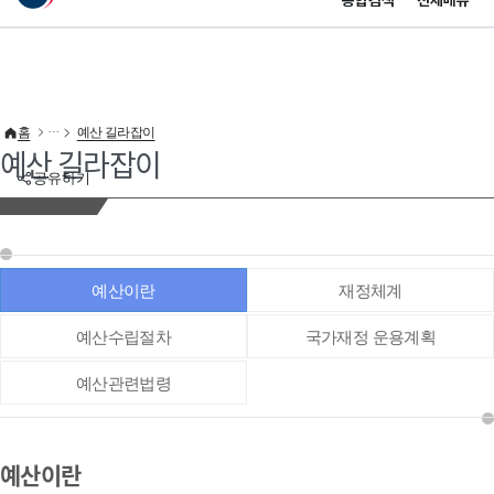
통합검색
전체메뉴
이 누리집은 대한민국 공식 전자정부 누리집입니다.
바로가기 메뉴
홈
예산 길라잡이
예산 길라잡이
공유하기
예산이란
재정체계
예산수립절차
국가재정 운용계획
예산관련법령
예산이란