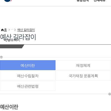
통합검색
전체메뉴
이 누리집은 대한민국 공식 전자정부 누리집입니다.
바로가기 메뉴
홈
예산 길라잡이
예산 길라잡이
공유하기
예산이란
재정체계
예산수립절차
국가재정 운용계획
예산관련법령
예산이란