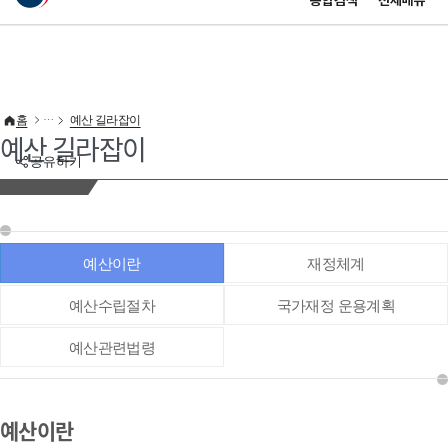
통합검색
전체메뉴
이 누리집은 대한민국 공식 전자정부 누리집입니다.
바로가기 메뉴
홈
예산 길라잡이
예산 길라잡이
공유하기
예산이란
재정체계
예산수립절차
국가재정 운용계획
예산관련법령
예산이란