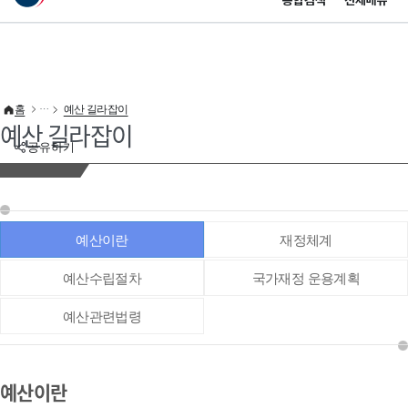
통합검색
전체메뉴
이 누리집은 대한민국 공식 전자정부 누리집입니다.
바로가기 메뉴
홈
예산 길라잡이
예산 길라잡이
공유하기
예산이란
재정체계
예산수립절차
국가재정 운용계획
예산관련법령
예산이란