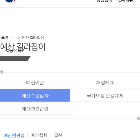
통합검색
전체메뉴
이 누리집은 대한민국 공식 전자정부 누리집입니다.
바로가기 메뉴
홈
예산 길라잡이
예산 길라잡이
공유하기
예산이란
재정체계
예산수립절차
국가재정 운용계획
예산관련법령
예산집행
결산
예산안편성