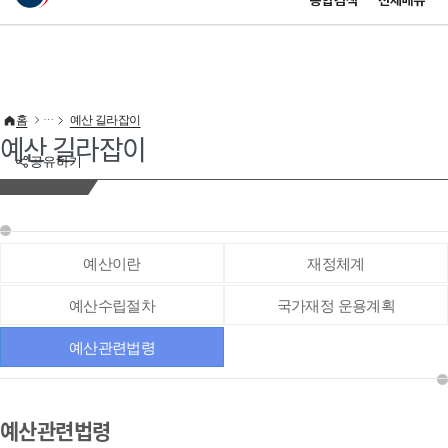
통합검색
전체메뉴
이 누리집은 대한민국 공식 전자정부 누리집입니다.
바로가기 메뉴
홈
예산 길라잡이
예산 길라잡이
공유하기
예산이란
재정체계
예산수립절차
국가재정 운용계획
예산관련법령
예산관련법령