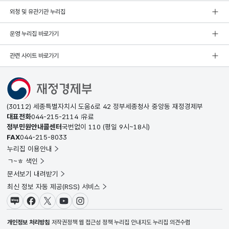
외청 및 유관기관 누리집
운영 누리집 바로가기
관련 사이트 바로가기
(30112) 세종특별자치시 도움6로 42 정부세종청사 중앙동 재정경제부
대표전화
044-215-2114
유료
정부민원안내콜센터
국번없이
110
(평일 9시~18시)
FAX
044-215-8033
누리집 이용안내
ㄱ~ㅎ 색인
문서보기 내려받기
최신 정보 자동 제공(RSS) 서비스
블로그
페이스북
X(트위터)
유튜브
인스타그램
개인정보 처리방침
저작권정책
웹 접근성 정책
누리집 안내지도
누리집 의견수렴