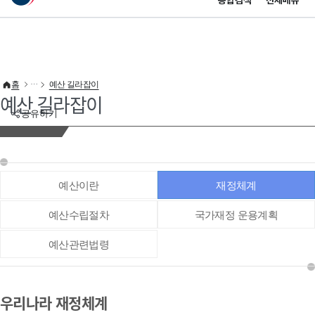
통합검색
전체메뉴
이 누리집은 대한민국 공식 전자정부 누리집입니다.
바로가기 메뉴
홈
예산 길라잡이
예산 길라잡이
공유하기
예산이란
재정체계
예산수립절차
국가재정 운용계획
예산관련법령
우리나라 재정체계