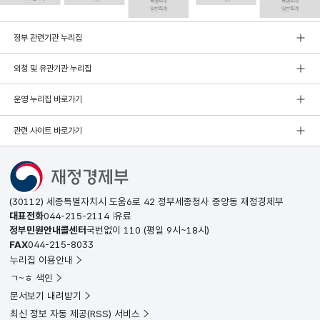
정부 관련기관 누리집
외청 및 유관기관 누리집
운영 누리집 바로가기
관련 사이트 바로가기
(30112) 세종특별자치시 도움6로 42 정부세종청사 중앙동 재정경제부
대표전화
044-215-2114
유료
정부민원안내콜센터
국번없이
110
(평일 9시~18시)
FAX
044-215-8033
누리집 이용안내
ㄱ~ㅎ 색인
문서보기 내려받기
최신 정보 자동 제공(RSS) 서비스