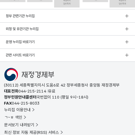
정부 관련기관 누리집
외청 및 유관기관 누리집
운영 누리집 바로가기
관련 사이트 바로가기
(30112) 세종특별자치시 도움6로 42 정부세종청사 중앙동 재정경제부
대표전화
044-215-2114
유료
정부민원안내콜센터
국번없이
110
(평일 9시~18시)
FAX
044-215-8033
누리집 이용안내
ㄱ~ㅎ 색인
문서보기 내려받기
최신 정보 자동 제공(RSS) 서비스