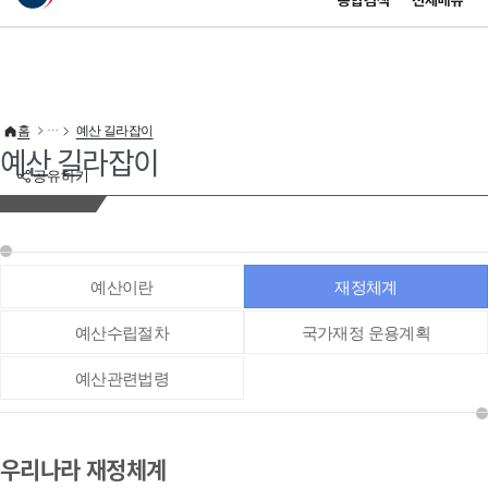
통합검색
전체메뉴
이 누리집은 대한민국 공식 전자정부 누리집입니다.
바로가기 메뉴
홈
예산 길라잡이
예산 길라잡이
공유하기
예산이란
재정체계
예산수립절차
국가재정 운용계획
예산관련법령
우리나라 재정체계