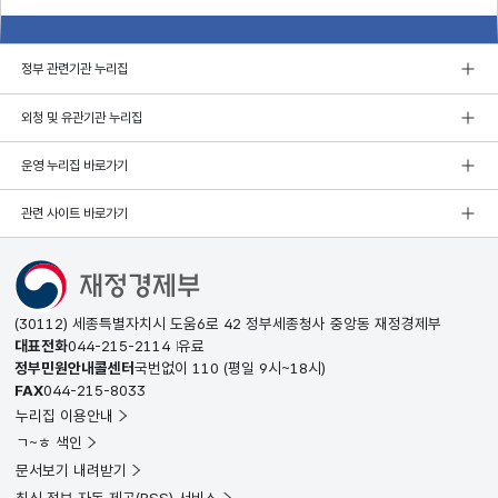
정부 관련기관 누리집
외청 및 유관기관 누리집
운영 누리집 바로가기
관련 사이트 바로가기
(30112) 세종특별자치시 도움6로 42 정부세종청사 중앙동 재정경제부
대표전화
044-215-2114
유료
정부민원안내콜센터
국번없이
110
(평일 9시~18시)
FAX
044-215-8033
누리집 이용안내
ㄱ~ㅎ 색인
문서보기 내려받기