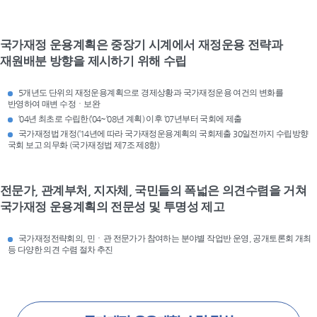
국가재정 운용계획은 중장기 시계에서 재정운용 전략과
재원배분 방향을 제시하기 위해 수립
5개년도 단위의 재정운용계획으로 경제상황과 국가재정운용 여건의 변화를
반영하여 매변 수정ㆍ보완
‘04년 최초로 수립한(‘04~‘08년 계획) 이후 ‘07년부터 국회에 제출
국가재정법 개정(‘14년에 따라 국가재정운용계획의 국회제출 30일전까지 수립방향
국회 보고 의무화 (국가재정법 제7조 제8항)
전문가, 관계부처, 지자체, 국민들의 폭넓은 의견수렴을 거쳐
국가재정 운용계획의 전문성 및 투명성 제고
국가재정전략회의, 민ㆍ관 전문가가 참여하는 분야별 작업반 운영, 공개토론회 개최
등 다양한 의견 수렴 절차 추진