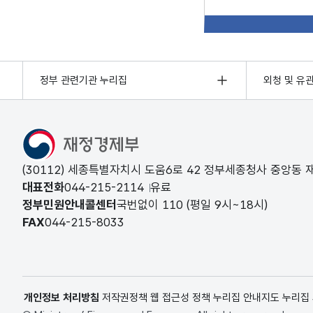
정부 관련기관 누리집
외청 및 유
(30112) 세종특별자치시 도움6로 42 정부세종청사 중앙동
대표전화
044-215-2114
유료
정부민원안내콜센터
국번없이
110
(평일 9시~18시)
FAX
044-215-8033
개인정보 처리방침
저작권정책
웹 접근성 정책
누리집 안내지도
누리집