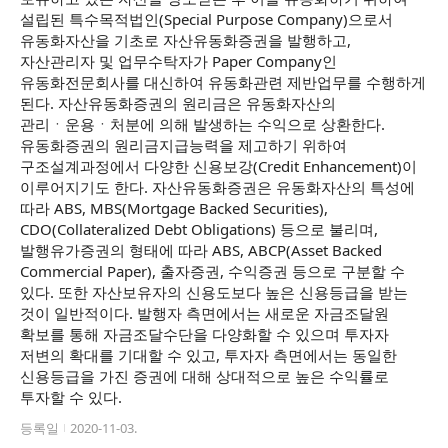
설립된 특수목적법인(Special Purpose Company)으로서
유동화자산을 기초로 자산유동화증권을 발행하고,
자산관리자 및 업무수탁자가 Paper Company인
유동화전문회사를 대신하여 유동화관련 제반업무를 수행하게
된다. 자산유동화증권의 원리금은 유동화자산의
관리ㆍ운용ㆍ처분에 의해 발생하는 수익으로 상환한다.
유동화증권의 원리금지급능력을 제고하기 위하여
구조설계과정에서 다양한 신용보강(Credit Enhancement)이
이루어지기도 한다. 자산유동화증권은 유동화자산의 특성에
따라 ABS, MBS(Mortgage Backed Securities),
CDO(Collateralized Debt Obligations) 등으로 불리며,
발행유가증권의 형태에 따라 ABS, ABCP(Asset Backed
Commercial Paper), 출자증권, 수익증권 등으로 구분할 수
있다. 또한 자산보유자의 신용도보다 높은 신용등급을 받는
것이 일반적이다. 발행자 측면에서는 새로운 자금조달원
확보를 통해 자금조달수단을 다양화할 수 있으며 투자자
저변의 확대를 기대할 수 있고, 투자자 측면에서는 동일한
신용등급을 가진 증권에 대해 상대적으로 높은 수익률로
투자할 수 있다.
등록일
2020-11-03.