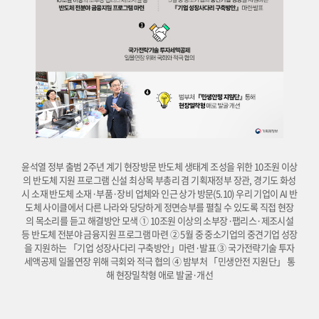
윤석열 정부 출범 2주년 계기 현장방문 반도체 생태계 조성을 위한 10조원 이상
의 반도체 지원 프로그램 신설 최상목 부총리 겸 기획재정부 장관, 경기도 화성
시 소재 반도체 소재·부품·장비 업체와 인근 상가 방문(5.10) 우리 기업이 AI 반
도체 사이클에서 다른 나라와 당당하게 정면승부를 펼칠 수 있도록 직접 현장
의 목소리를 듣고 해결방안 모색 ① 10조원 이상의 소부장·팹리스·제조시설
등 반도체 전분야 금융지원 프로그램 마련 ② 5월 중 중소기업의 중견기업 성장
을 지원하는 「기업 성장사다리 구축방안」마련·발표 ③ 국가전략기술 투자
세액공제 일몰연장 위해 극회와 적극 협의 ④ 밤부처 「민생안전 지원단」 통
해 현장밀착형 애로 발굴·개선