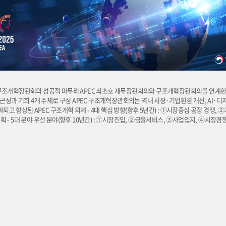
계 재무·구조개혁장관회의 성공적 마무리 APEC 최초호 재무장관회의와 구조개혁장관회의를 연계
정정책, 접근성과 기회 4개 주체로 구성 APEC 구조개혁장관회의는 역내 시장·기업환경 개선, AI·
되고 향상된 APEC 구조개혁 의제 - 4대 핵심 방향(향후 5년간) : ①시장중심 공정 경쟁,
- 5대 분야 우선 분야(향후 10년간) : ①시장진입, ②금융서비스, ③사업입지, ④시장경쟁