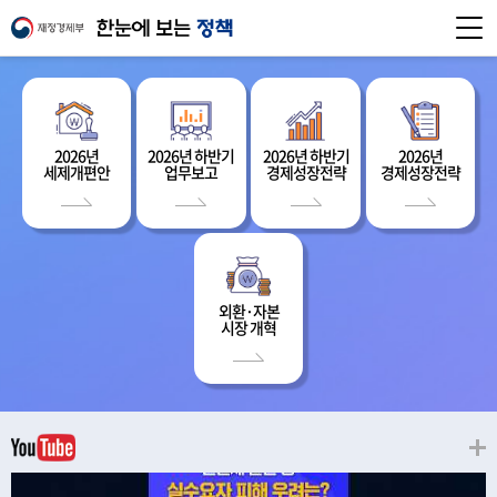
2026년
2026년 하반기
2026년 하반기
2026년
세제개편안
업무보고
경제성장전략
경제성장전략
외환·자본
시장 개혁