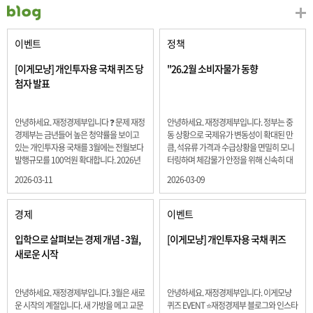
이벤트
정책
[이게모냥] 개인투자용 국채 퀴즈 당
"26.2월 소비자물가 동향
첨자 발표
안녕하세요. 재정경제부입니다 ❓ 문제 재정
안녕하세요. 재정경제부입니다. 정부는 중
경제부는 금년들어 높은 청약률을 보이고
동 상황으로 국제유가 변동성이 확대된 만
있는 개인투자용 국채를 3월에는 전월보다
큼, 석유류 가격과 수급상황을 면밀히 모니
발행규모를 100억원 확대합니다. 2026년
터링하며 체감물가 안정을 위해 신속히 대
3월에 발행 예정인 ⎾개인투자용 국채⏌는
응할 계획 2월 소비자 물가는 2.0% 상승 식
2026-03-11
2026-03-09
5년물 600억원, 10년물 900억원, 20년물
료품과 에너지를 제외하고 추세적 흐름을
300억원입니다. 그렇다면 3월 개인투자용
보여주는 근원물가는 2.3% 상승 향후 지정
국채의 총 발행 예정 금액은 얼마일까요??
학적 요인, 기상여건 등 불확실성이 있는 만
경제
이벤트
보기 ① 1,600억원 ② 1,700억원 ③ 1,800
큼, 정부는 체감물가 안정을 위해 총력을 다
억원 ④ 2,000억원 정답 : 1,800억원 참여해
할 계획입니다. 특히, 최근 중동 상황으로 국
입학으로 살펴보는 경제 개념 - 3월,
[이게모냥] 개인투자용 국채 퀴즈
주신 모든 분들 감사합니다! 당첨자분들에
제유가 변동성이 확대된 만큼, 석유류 가격･
새로운 시작
게는 지난 이벤트 블로그 게시글에 비밀댓
수급 상황을 면밀히 모니터링하고 석유류
글 혹은 인스타그램 개별 DM으로 폼링크를
가격 안정을 위해 신속히 대응할 방침입니
전달드립니다.
다.
안녕하세요. 재정경제부입니다. 3월은 새로
안녕하세요. 재정경제부입니다. 이게모냥
운 시작의 계절입니다. 새 가방을 메고 교문
퀴즈 EVENT ⭐재정경제부 블로그와 인스타