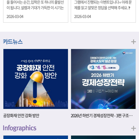
을 들어서는 순간, 입학은 또 하나의 출발선
그램에서 진행되는 이벤트입니다⭐ 아래 문
이 됩니다. 설렘과 기대가 가득한 이 시기는
제를 읽고 알맞은 정답을 선택해 주세요. ❓
단순히 학년이 올라가는 시간이 아니라, 미
문제 재정경제부는 금년들어 높은 청약률
2026-03-04
2026-03-04
래를 준비하는 첫 걸음이기도 합니다. 입학
을 보이고 있는 개인투자용 국채를 3월에는
이라는 순간을 경제의 시각으로 바라보면,
전월보다 발행규모를 100억원 확대합니다.
우리는 한 가지 중요한 개념을 떠올릴 수 있
2026년 3월에 발행 예정인 ⎾개인투자용
습니다. 바로 ‘인적자본(Human Capital)’입
국채⏌는 5년물 600억원, 10년물 900억원,
니다. 배움이 쌓이는 시간, 인적자본 학교에
20년물 300억원입니다. 그렇다면 3월 개인
서의 시간은 지식과 경험을 차곡차곡 쌓아
투자용 국채의 총 발행 예정 금액은 얼마일
가는 과정입니다. 수업을 통해 배우는 전공
까요?? 보기 ① 1,600억원 ② 1,700억원 ③
지식, 친구들과의 협업, 다양한 활동 속에서
1,800억원 ④ 2,000억원 이벤트 안내 응모
얻는 문제 해결 경험은 모두 개인의 역량으
기간: 2026년 3월 4일(수) ~ 3월 9일(월) 경
로 축적됩니다. 경제학에서는 이.......
품: 커피쿠폰 (60명) 참여.......
공장화재 안전 강화 방안
2026년 하반기 경제성장전략 - 3편 구조적 문제 대응