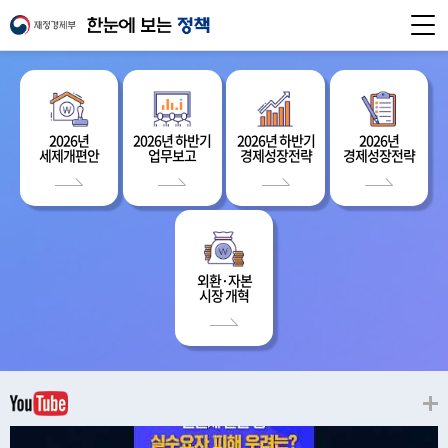
2026년
2026년 하반기
2026년 하반기
2026년
세제개편안
업무보고
경제성장전략
경제성장전략
외환·자본
시장 개혁