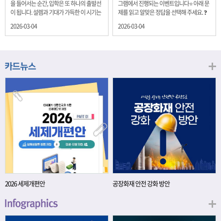
을 들어서는 순간, 입학은 또 하나의 출발선
그램에서 진행되는 이벤트입니다⭐ 아래 문
이 됩니다. 설렘과 기대가 가득한 이 시기는
제를 읽고 알맞은 정답을 선택해 주세요. ❓
단순히 학년이 올라가는 시간이 아니라, 미
문제 재정경제부는 금년들어 높은 청약률
2026-03-04
2026-03-04
래를 준비하는 첫 걸음이기도 합니다. 입학
을 보이고 있는 개인투자용 국채를 3월에는
이라는 순간을 경제의 시각으로 바라보면,
전월보다 발행규모를 100억원 확대합니다.
우리는 한 가지 중요한 개념을 떠올릴 수 있
2026년 3월에 발행 예정인 ⎾개인투자용
습니다. 바로 ‘인적자본(Human Capital)’입
국채⏌는 5년물 600억원, 10년물 900억원,
니다. 배움이 쌓이는 시간, 인적자본 학교에
20년물 300억원입니다. 그렇다면 3월 개인
서의 시간은 지식과 경험을 차곡차곡 쌓아
투자용 국채의 총 발행 예정 금액은 얼마일
가는 과정입니다. 수업을 통해 배우는 전공
까요?? 보기 ① 1,600억원 ② 1,700억원 ③
지식, 친구들과의 협업, 다양한 활동 속에서
1,800억원 ④ 2,000억원 이벤트 안내 응모
얻는 문제 해결 경험은 모두 개인의 역량으
기간: 2026년 3월 4일(수) ~ 3월 9일(월) 경
로 축적됩니다. 경제학에서는 이.......
품: 커피쿠폰 (60명) 참여.......
2026 세제개편안
공장화재 안전 강화 방안