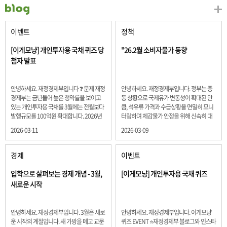
이벤트
정책
[이게모냥] 개인투자용 국채 퀴즈 당
"26.2월 소비자물가 동향
첨자 발표
안녕하세요. 재정경제부입니다 ❓ 문제 재정
안녕하세요. 재정경제부입니다. 정부는 중
경제부는 금년들어 높은 청약률을 보이고
동 상황으로 국제유가 변동성이 확대된 만
있는 개인투자용 국채를 3월에는 전월보다
큼, 석유류 가격과 수급상황을 면밀히 모니
발행규모를 100억원 확대합니다. 2026년
터링하며 체감물가 안정을 위해 신속히 대
3월에 발행 예정인 ⎾개인투자용 국채⏌는
응할 계획 2월 소비자 물가는 2.0% 상승 식
2026-03-11
2026-03-09
5년물 600억원, 10년물 900억원, 20년물
료품과 에너지를 제외하고 추세적 흐름을
300억원입니다. 그렇다면 3월 개인투자용
보여주는 근원물가는 2.3% 상승 향후 지정
국채의 총 발행 예정 금액은 얼마일까요??
학적 요인, 기상여건 등 불확실성이 있는 만
경제
이벤트
보기 ① 1,600억원 ② 1,700억원 ③ 1,800
큼, 정부는 체감물가 안정을 위해 총력을 다
억원 ④ 2,000억원 정답 : 1,800억원 참여해
할 계획입니다. 특히, 최근 중동 상황으로 국
입학으로 살펴보는 경제 개념 - 3월,
[이게모냥] 개인투자용 국채 퀴즈
주신 모든 분들 감사합니다! 당첨자분들에
제유가 변동성이 확대된 만큼, 석유류 가격･
새로운 시작
게는 지난 이벤트 블로그 게시글에 비밀댓
수급 상황을 면밀히 모니터링하고 석유류
글 혹은 인스타그램 개별 DM으로 폼링크를
가격 안정을 위해 신속히 대응할 방침입니
전달드립니다.
다.
안녕하세요. 재정경제부입니다. 3월은 새로
안녕하세요. 재정경제부입니다. 이게모냥
운 시작의 계절입니다. 새 가방을 메고 교문
퀴즈 EVENT ⭐재정경제부 블로그와 인스타